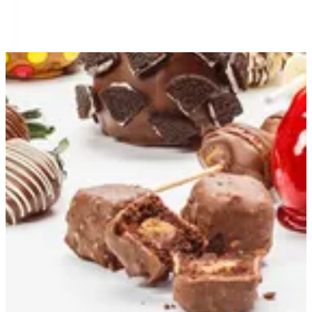
96522286888
تواصل مع الفرع