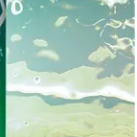
سبرايت
0.4 د.ك
تعليمات خاصة
أضف للسلَة