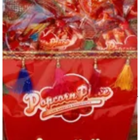
الفشار الممتاز
سلة هدايا
علب جالون
Cool Slush
Cotton Candy
حلوى
المشروبات
إضافي
إضافي
زخرفة
بوبكورن بليس الكويت
مساعدة