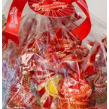
إضافي
Best Seller
Catering
فشار- تقليدي